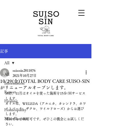
記事
All
suisosin2011076
All
2021年10月27日
10/29(金)TOTAL BODY CARE SUISO-SIN
Information
がリニューアルオープンします。
Report
10月、11月はオイルを使った施術を15分/回サービス
します。
Healing
オイルは、WELEDA（アルニカ、カレンドラ、ホワ
イトバーチ、ザクロ、ワイルドローズ）からお選び
Homeopathy
します。
Miscellaneous
何回でもご利用可です。ぜひこの機会にお試しくだ
さい。