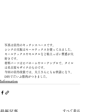
写真は店内のキッチンスペースです。
シンクの天板はモールテックスを使ってみました。
モールテックスやモルタルなど粘土っぽい質感が大
好きです。
材料パーツはビバホームやコーナンプロで。タイル
は名古屋モザイクのものです。
今回の店内改装では、大工さんにもお世話になり、
DIYでだいぶ筋肉がつきました。
Information
すべて表示
最新記事