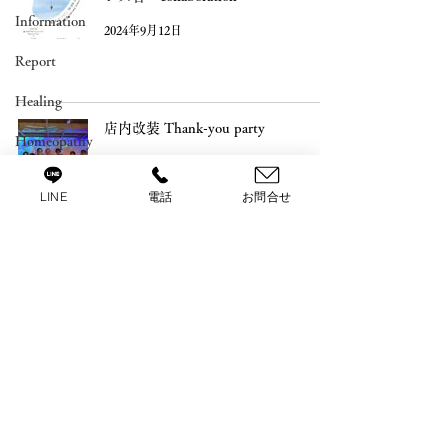
Information
2024年9月12日
Report
Healing
店内改装 Thank-you party
Homeopathy
2022年5月18日
Miscellaneous
LINE
電話
お問合せ
Privacy Policy
© 2021 SUISO-SIN