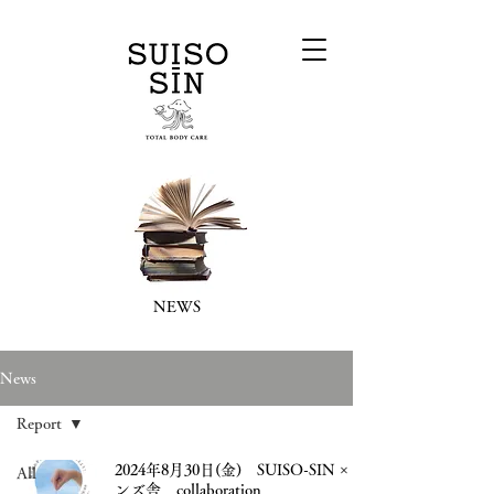
NEWS
News
Report
2024年8月30日(金) SUISO-SIN × ア
All
ンズ舎 collaboration